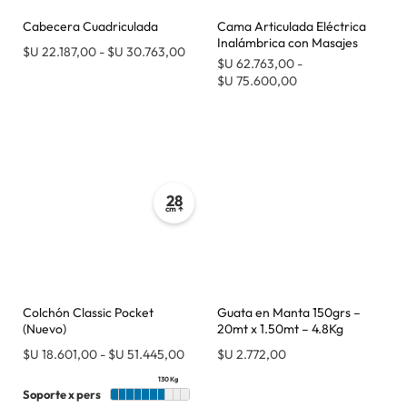
Cabecera Cuadriculada
Cama Articulada Eléctrica
Inalámbrica con Masajes
$U
22.187,00
-
$U
30.763,00
$U
62.763,00
-
$U
75.600,00
28
cm ↑
Colchón Classic Pocket
Guata en Manta 150grs –
(Nuevo)
20mt x 1.50mt – 4.8Kg
$U
18.601,00
-
$U
51.445,00
$U
2.772,00
130 Kg
Soporte x pers