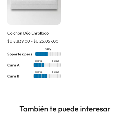
Colchón Dúo Enrollado
$U
8.839,00
-
$U
25.057,00
90 Kg
Soporte x pers
Suave
Firme
Cara A
Suave
Firme
Cara B
También te puede interesar