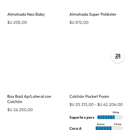
Almohada Neo Baby
Almohada Super Poliéster
$U
205,00
$U
872,00
28
cm ↑
Box Baúl Ap/Lateral con
Colchón Pocket Foam
Colchón
$U
25.313,00
-
$U
62.206,00
$U
26.250,00
130 Kg
Soporte x pers
Suave
Firme
Cara A