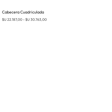
Cabecera Cuadriculada
$U 18.354,00
Rango de precios: desde $U 22.187,00 ha
ucto tiene múltiples variantes. Las opciones se pueden elegir e
$U
22.187,00
-
$U
30.763,00
Este pro