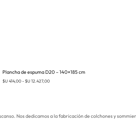
Plancha de espuma D20 – 140×185 cm
Rango de precios: desde $U 414,00 hasta $U 
$U
414,00
-
$U
12.427,00
Este pro
scanso. Nos dedicamos a la fabricación de colchones y sommiers