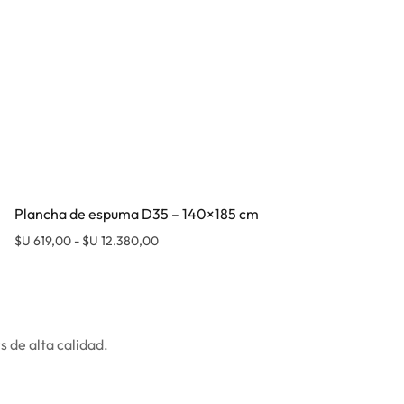
Plancha de espuma D35 – 140×185 cm
12.427,00
Rango de precios: desde $U 619,00 hasta $
ducto tiene múltiples variantes. Las opciones se pueden elegir 
$U
619,00
-
$U
12.380,00
Este pr
 de alta calidad.