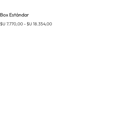
Box Estándar
Rango de precios: desde $U 7.770,00 hasta 
$U
7.770,00
-
$U
18.354,00
Este prod