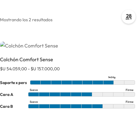
28
Mostrando los 2 resultados
cm ↑
Colchón Comfort Sense
Rango de precios: desde $U 54.059,00 h
$U
54.059,00
-
$U
157.000,00
Este prod
140 Kg
Soporte x pers
Suave
Firme
Cara A
Suave
Firme
Cara B