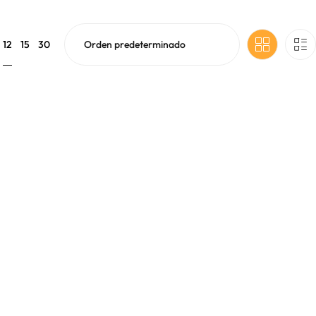
12
15
30
sta $U 45.476,00
n la página de producto
ducto tiene múltiples variantes. Las opciones se pueden elegir 