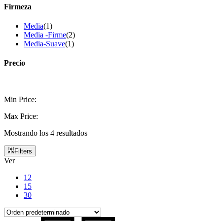
Firmeza
Media
(1)
Media -Firme
(2)
Media-Suave
(1)
Precio
Min Price:
Max Price:
Mostrando los 4 resultados
Filters
Ver
12
15
30