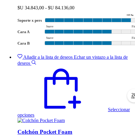
variantes.
Las
Rango
$U
34.843,00
-
$U
84.136,00
opciones
de
160 Kg
se
precios:
Soporte x pers
pueden
desde
elegir
Suave
Fi
$U 34.843,00
Cara A
en
hasta
la
Suave
Fi
$U 84.136,00
Cara B
página
de
producto
Añadir a la lista de deseos
Echar un vistazo a la lista de
deseos
2
cm
Seleccionar
Este
opciones
producto
tiene
múltiples
Colchón Pocket Foam