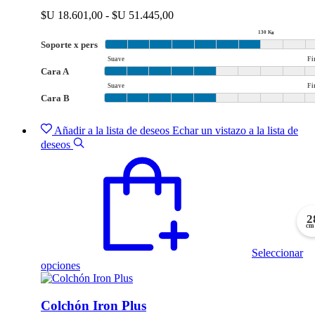
Las
Rango
$U
18.601,00
-
$U
51.445,00
opciones
de
130 Kg
se
precios:
Soporte x pers
pueden
desde
elegir
Suave
Fi
$U 18.601,00
Cara A
en
hasta
la
Suave
Fi
$U 51.445,00
Cara B
página
de
producto
Añadir a la lista de deseos
Echar un vistazo a la lista de
deseos
2
cm
Seleccionar
Este
opciones
producto
tiene
múltiples
Colchón Iron Plus