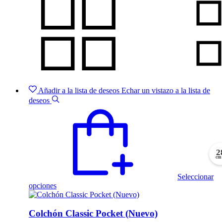
Añadir a la lista de deseos
Echar un vistazo a la lista de
deseos
2
cm
Seleccionar
Este
opciones
producto
tiene
múltiples
Colchón Classic Pocket (Nuevo)
variantes.