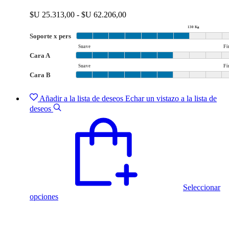
variantes.
Las
Rango
$U
25.313,00
-
$U
62.206,00
opciones
de
130 Kg
se
precios:
Soporte x pers
pueden
desde
elegir
Suave
Fi
$U 25.313,00
Cara A
en
hasta
la
Suave
Fi
$U 62.206,00
Cara B
página
de
producto
Añadir a la lista de deseos
Echar un vistazo a la lista de
deseos
Seleccionar
Este
opciones
producto
tiene
múltiples