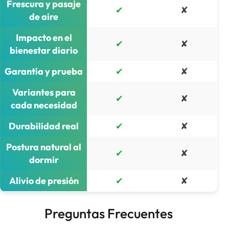
Frescura y pasaje
✔
✘
de aire
Impacto en el
✔
✘
bienestar diario
Garantía y prueba
✔
✘
Variantes para
✔
✘
cada necesidad
Durabilidad real
✔
✘
Postura natural al
✔
✘
dormir
Alivio de presión
✔
✘
Preguntas Frecuentes