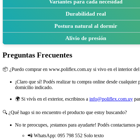
Variantes para cada necesidad
Durabilidad real
Postura natural al dormir
Alivio de presión
Preguntas Frecuentes
📦 ¿Puedo comprar en www.poliflex.com.uy si vivo en el interior del
¡Claro que sí! Podés realizar tu compra online desde cualquier 
domicilio indicado.
🌍 Si vivís en el exterior, escribinos a
info@poliflex.com.uy
par
🔍 ¿Qué hago si no encuentro el producto que estoy buscando?
No te preocupes, ¡estamos para ayudarte! Podés contactarnos po
📲 WhatsApp: 095 798 552 Solo texto