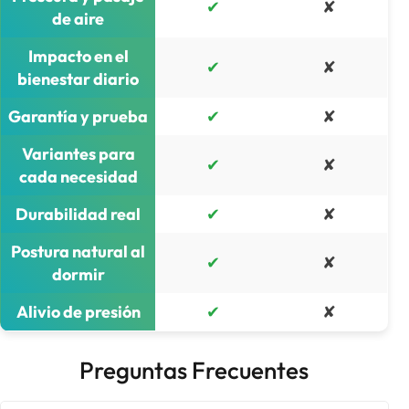
✔
✘
de aire
Impacto en el
✔
✘
bienestar diario
Garantía y prueba
✔
✘
Variantes para
✔
✘
cada necesidad
Durabilidad real
✔
✘
Postura natural al
✔
✘
dormir
Alivio de presión
✔
✘
Preguntas Frecuentes