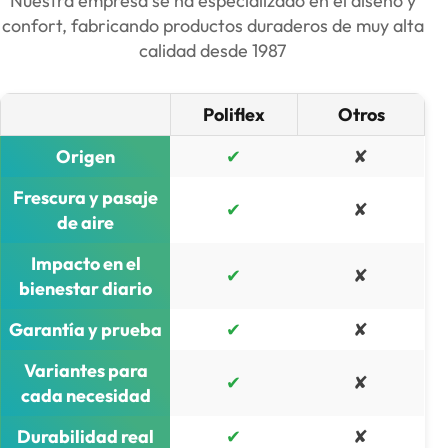
Nuestra empresa se ha especializado en el diseño y
confort, fabricando productos duraderos de muy alta
calidad desde 1987​
Poliflex
Otros
Origen
✔
✘
Frescura y pasaje
✔
✘
de aire
Impacto en el
✔
✘
bienestar diario
Garantía y prueba
✔
✘
Variantes para
✔
✘
cada necesidad
Durabilidad real
✔
✘