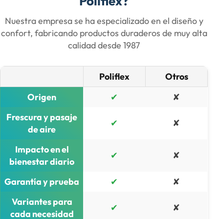
Poliflex?
Nuestra empresa se ha especializado en el diseño y
confort, fabricando productos duraderos de muy alta
calidad desde 1987​
Poliflex
Otros
Origen
✔
✘
Frescura y pasaje
✔
✘
de aire
Impacto en el
✔
✘
bienestar diario
Garantía y prueba
✔
✘
Variantes para
✔
✘
cada necesidad