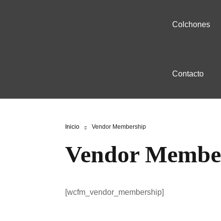
Colchones
Doble sensacion
B
Contacto
Hibridos
B
Extra soporte
B
Articulables
B
Inicio
Vendor Membership
Todos Modelos
B
Vendor Membe
Cuna (Todas las M
T
Test para Elegir tu
[wcfm_vendor_membership]