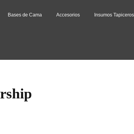
Bases de Cama
Accesorios
Insumos Tapiceros
ases box
Almohadas
ase Cama Baul
Pillow top
ase Bicama
Protector de Colchon
ase Cama Articuladas
Tecnología Biorytmic & Cooler
ase cama Rebatible
Cabeceras de cama
rship
edidas)
odas las Bases
Mesas de Luz
 colchon ideal